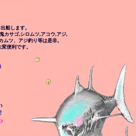
めて出船します。
カサゴ,シロムツ,アコウ,アジ,
アカムツ、アジ釣り等は是非。
大変便利です。
港