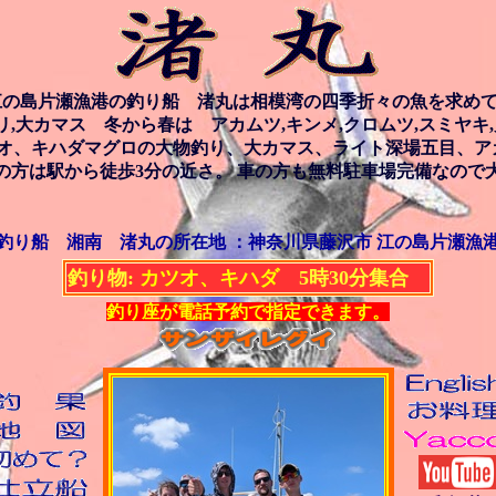
江の島片瀬漁港の釣り船 渚丸は相模湾の四季折々の魚を求
リ,大カマス 冬から春は アカムツ,キンメ,クロムツ,スミヤキ,鬼
ツオ、キハダマグロの大物釣り、大カマス、ライト深場五目、
の方は駅から徒歩3分の近さ。 車の方も無料駐車場完備なので
釣り船 湘南 渚丸の所在地 ：神奈川県藤沢市 江の島片瀬漁
釣り物:
カツオ、キハダ
5時30分集合
釣り座が電話予約で指定できます。